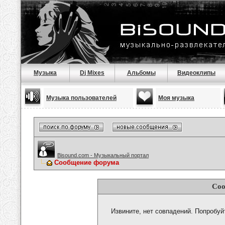
Музыка
Dj Mixes
Альбомы
Видеоклипы
Музыка пользователей
Моя музыка
Bisound.com - Музыкальный портал
Сообщение форума
Соо
Извините, нет совпадений. Попробуй