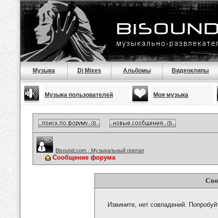
Музыка
Dj Mixes
Альбомы
Видеоклипы
Музыка пользователей
Моя музыка
Bisound.com - Музыкальный портал
Сообщение форума
Соо
Извините, нет совпадений. Попробуй