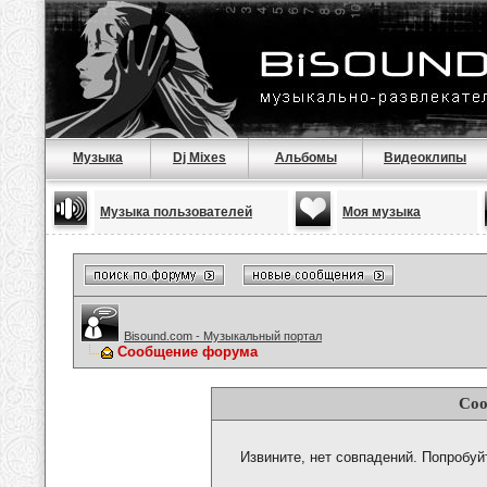
Музыка
Dj Mixes
Альбомы
Видеоклипы
Музыка пользователей
Моя музыка
Bisound.com - Музыкальный портал
Сообщение форума
Соо
Извините, нет совпадений. Попробуй