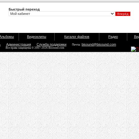
Быстрый переход
Альбомы
Видеоклипы
Каталог файлов
Радио
Ви
ь
Администрация
Служба поддержки
bisound@bisound.com
Почта:
Все права защищены © 2007-2026 Bisound.com