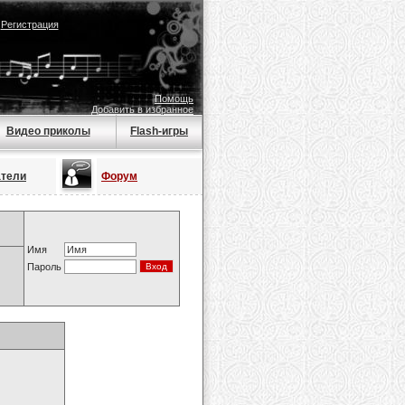
|
Регистрация
Помощь
Добавить в избранное
Видео приколы
Flash-игры
атели
Форум
Имя
Пароль