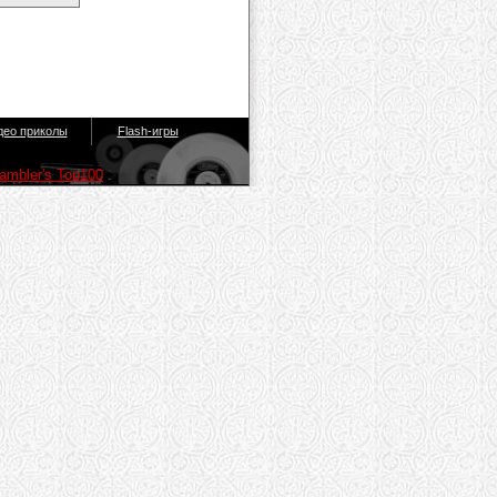
део приколы
Flash-игры