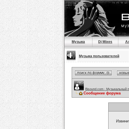
Музыка
Dj Mixes
А
Музыка пользователей
Bisound.com - Музыкальный 
Сообщение форума
Извини