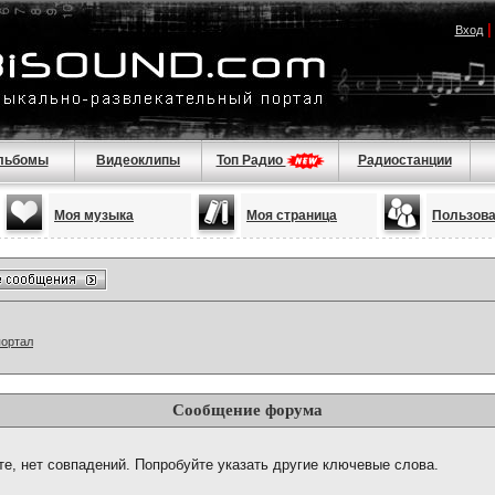
Вход
льбомы
Видеоклипы
Топ Радио
Радиостанции
Моя музыка
Моя страница
Пользов
портал
Сообщение форума
те, нет совпадений. Попробуйте указать другие ключевые слова.