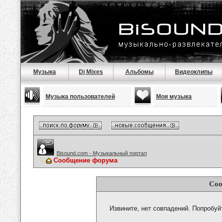
Музыка
Dj Mixes
Альбомы
Видеоклипы
Музыка пользователей
Моя музыка
Bisound.com - Музыкальный портал
Сообщение форума
Соо
Извините, нет совпадений. Попробуй