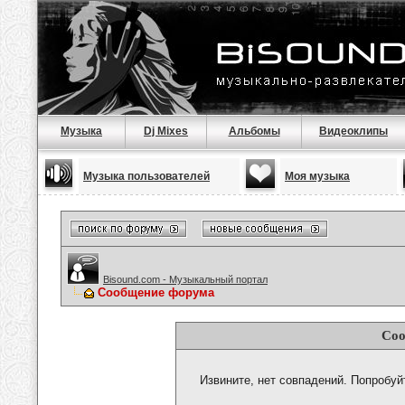
Музыка
Dj Mixes
Альбомы
Видеоклипы
Музыка пользователей
Моя музыка
Bisound.com - Музыкальный портал
Сообщение форума
Соо
Извините, нет совпадений. Попробуй