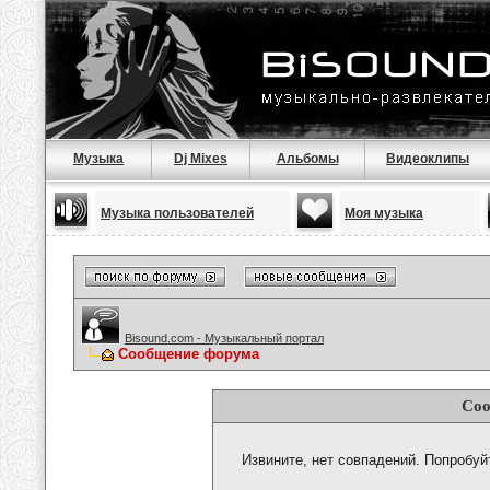
Музыка
Dj Mixes
Альбомы
Видеоклипы
Музыка пользователей
Моя музыка
Bisound.com - Музыкальный портал
Сообщение форума
Соо
Извините, нет совпадений. Попробуй