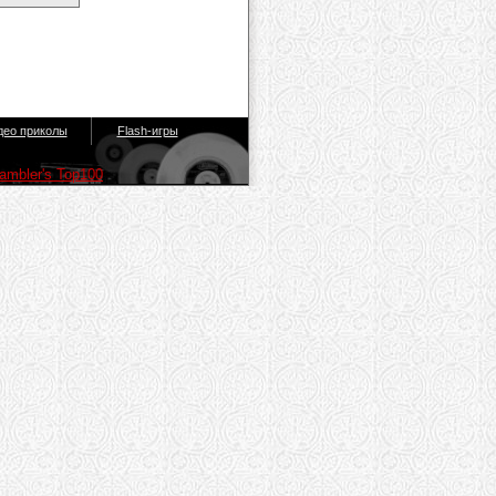
део приколы
Flash-игры