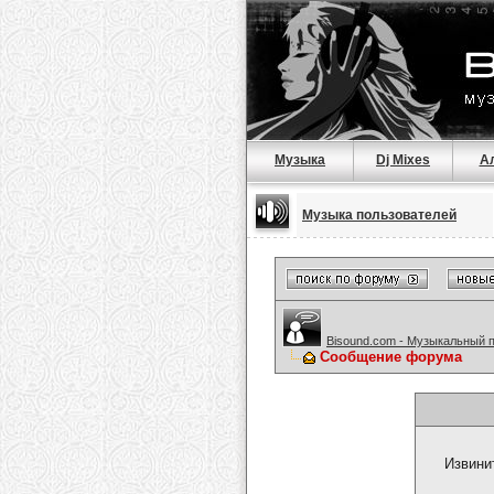
Музыка
Dj Mixes
А
Музыка пользователей
Bisound.com - Музыкальный 
Сообщение форума
Извини