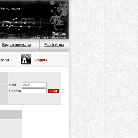
|
Регистрация
Помощь
Добавить в избранное
Видео приколы
Flash-игры
атели
Форум
Имя
Пароль