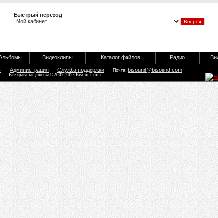
Быстрый переход
Альбомы
Видеоклипы
Каталог файлов
Радио
Ви
ь
Администрация
Служба поддержки
bisound@bisound.com
Почта:
Все права защищены © 2007-2026 Bisound.com