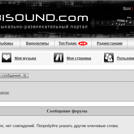
Вход
льбомы
Видеоклипы
Топ Радио
Радиостанции
Моя музыка
Моя страница
Пользов
портал
Сообщение форума
те, нет совпадений. Попробуйте указать другие ключевые слова.