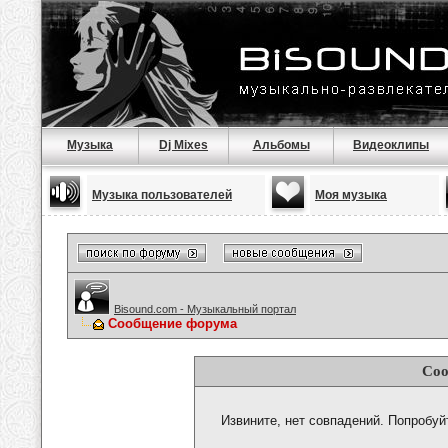
Музыка
Dj Mixes
Альбомы
Видеоклипы
Музыка пользователей
Моя музыка
Bisound.com - Музыкальный портал
Сообщение форума
Соо
Извините, нет совпадений. Попробуй