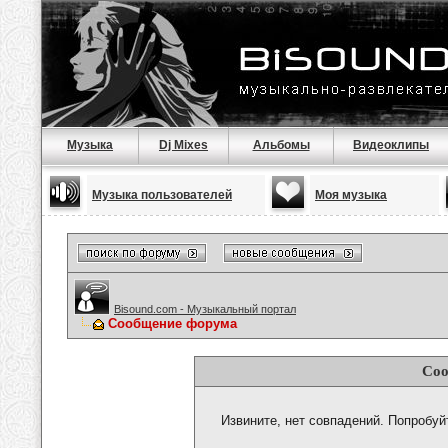
Музыка
Dj Mixes
Альбомы
Видеоклипы
Музыка пользователей
Моя музыка
Bisound.com - Музыкальный портал
Сообщение форума
Соо
Извините, нет совпадений. Попробуй