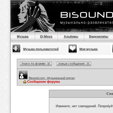
Музыка
Dj Mixes
Альбомы
Видеоклипы
Музыка пользователей
Моя музыка
Bisound.com - Музыкальный портал
Сообщение форума
Соо
Извините, нет совпадений. Попробуй