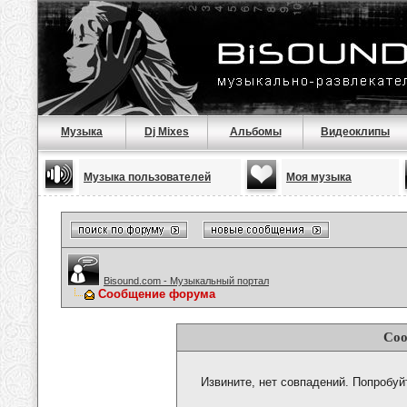
Музыка
Dj Mixes
Альбомы
Видеоклипы
Музыка пользователей
Моя музыка
Bisound.com - Музыкальный портал
Сообщение форума
Соо
Извините, нет совпадений. Попробуй