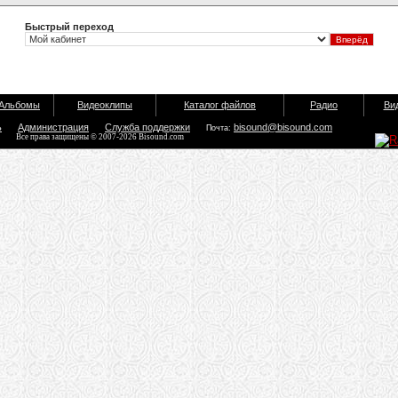
Быстрый переход
Альбомы
Видеоклипы
Каталог файлов
Радио
Ви
ь
Администрация
Служба поддержки
bisound@bisound.com
Почта:
Все права защищены © 2007-2026 Bisound.com