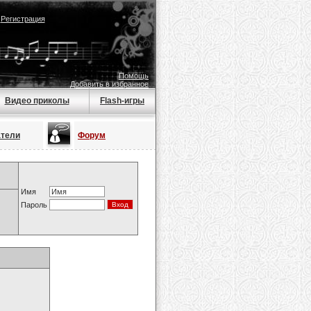
|
Регистрация
Помощь
Добавить в избранное
Видео приколы
Flash-игры
атели
Форум
Имя
Пароль