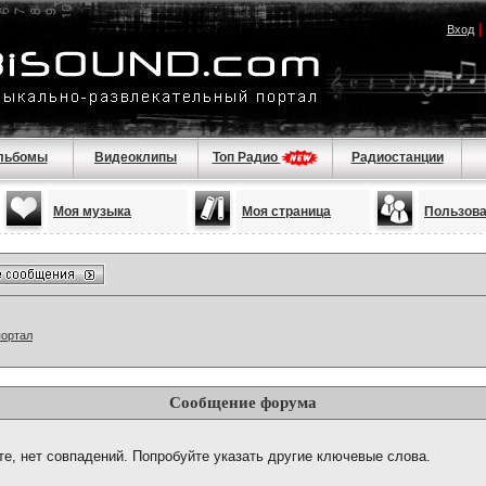
Вход
льбомы
Видеоклипы
Топ Радио
Радиостанции
Моя музыка
Моя страница
Пользов
портал
Сообщение форума
те, нет совпадений. Попробуйте указать другие ключевые слова.