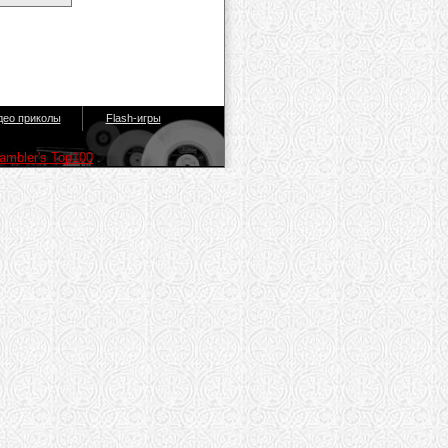
део приколы
Flash-игры