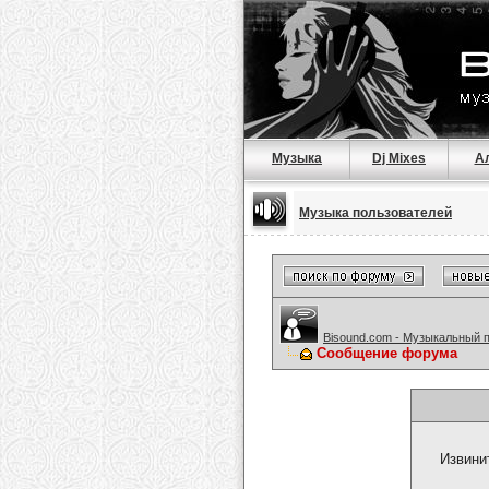
Музыка
Dj Mixes
А
Музыка пользователей
Bisound.com - Музыкальный 
Сообщение форума
Извини