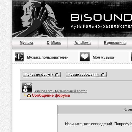
Музыка
Dj Mixes
Альбомы
Видеоклипы
Музыка пользователей
Моя музыка
Bisound.com - Музыкальный портал
Сообщение форума
Соо
Извините, нет совпадений. Попробуй