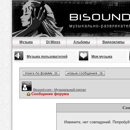
Музыка
Dj Mixes
Альбомы
Видеоклипы
Музыка пользователей
Моя музыка
Bisound.com - Музыкальный портал
Сообщение форума
Соо
Извините, нет совпадений. Попробуй