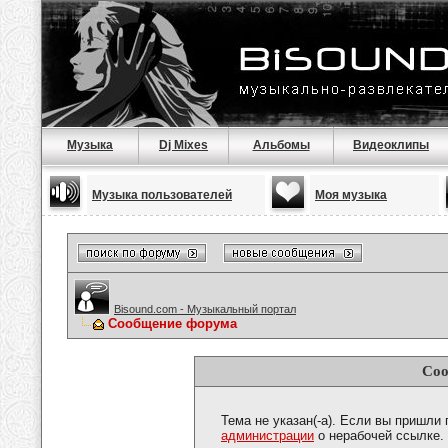
Музыка
Dj Mixes
Альбомы
Видеоклипы
Музыка пользователей
Моя музыка
Bisound.com - Музыкальный портал
Сообщение форума
Соо
Тема не указан(-а). Если вы пришли
администрации
о нерабочей ссылке.