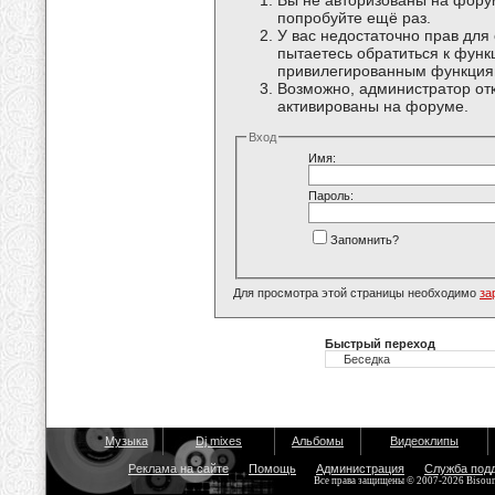
Вы не авторизованы на форум
попробуйте ещё раз.
У вас недостаточно прав для
пытаетесь обратиться к функ
привилегированным функция
Возможно, администратор отк
активированы на форуме.
Вход
Имя:
Пароль:
Запомнить?
Для просмотра этой страницы необходимо
за
Быстрый переход
Музыка
Dj mixes
Альбомы
Видеоклипы
Реклама на сайте
Помощь
Администрация
Служба под
Все права защищены © 2007-2026 Bisou