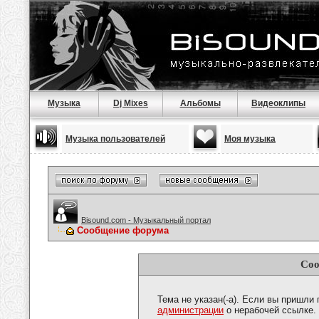
Музыка
Dj Mixes
Альбомы
Видеоклипы
Музыка пользователей
Моя музыка
Bisound.com - Музыкальный портал
Сообщение форума
Соо
Тема не указан(-а). Если вы пришли
администрации
о нерабочей ссылке.