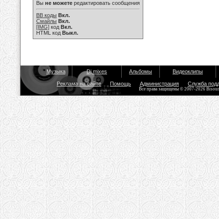
Вы
не можете
редактировать сообщения
BB коды
Вкл.
Смайлы
Вкл.
[IMG]
код
Вкл.
HTML код
Выкл.
Музыка
Dj mixes
Альбомы
Видеоклипы
Реклама на сайте
Помощь
Администрация
Служба под
Все права защищены © 2007-2026 Bisou