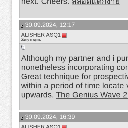
next. Cheers.
สล็อตแตกง่าย
30.09.2024, 12:17
ALISHER ASQ1
Живу я здесь
Although my partner and i pu
nonetheless incorporating con
Great technique for prospec
within a period of time locat
upwards.
The Genius Wave 
30.09.2024, 16:39
ALISHER ASQ1