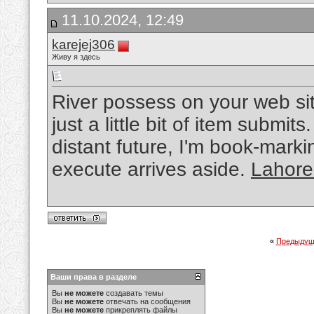
11.10.2024, 12:49
karejej306
Живу я здесь
River possess on your web sit
just a little bit of item submi
distant future, I'm book-mark
execute arrives aside.
Lahore 
«
Предыдущ
Ваши права в разделе
Вы
не можете
создавать темы
Вы
не можете
отвечать на сообщения
Вы
не можете
прикреплять файлы