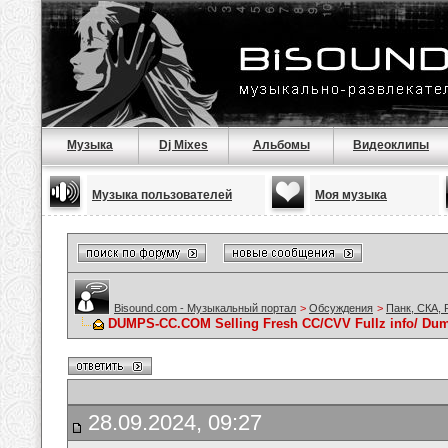
Музыка
Dj Mixes
Альбомы
Видеоклипы
Музыка пользователей
Моя музыка
Bisound.com - Музыкальный портал
>
Обсуждения
>
Панк, СКА, 
DUMPS-CC.COM Selling Fresh CC/CVV Fullz info/ Du
28.09.2024, 09:27