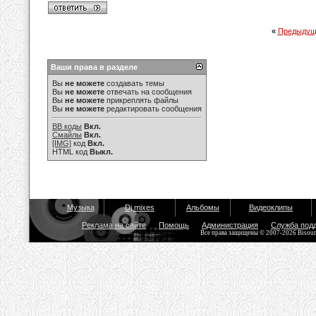
«
Предыдущ
Ваши права в разделе
Вы
не можете
создавать темы
Вы
не можете
отвечать на сообщения
Вы
не можете
прикреплять файлы
Вы
не можете
редактировать сообщения
BB коды
Вкл.
Смайлы
Вкл.
[IMG]
код
Вкл.
HTML код
Выкл.
Музыка
Dj mixes
Альбомы
Видеоклипы
Реклама на сайте
Помощь
Администрация
Служба под
Все права защищены © 2007-2026 Bisou