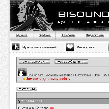
Музыка
Dj Mixes
Альбомы
Видеоклипы
Музыка пользователей
Моя музыка
Bisound.com - Музыкальный портал
>
Обсуждения
>
Панк, СКА, 
Замовити дипломну роботу
02.10.2024, 13:39
Оксана Бурдо