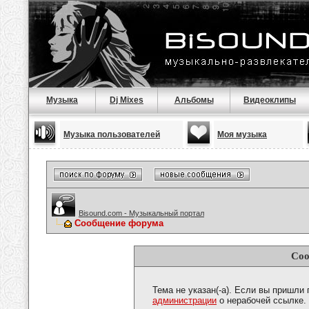
Музыка
Dj Mixes
Альбомы
Видеоклипы
Музыка пользователей
Моя музыка
Bisound.com - Музыкальный портал
Сообщение форума
Соо
Тема не указан(-а). Если вы пришли
администрации
о нерабочей ссылке.