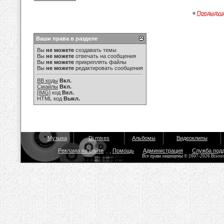
«
Предыдущ
Ваши права в разделе
Вы
не можете
создавать темы
Вы
не можете
отвечать на сообщения
Вы
не можете
прикреплять файлы
Вы
не можете
редактировать сообщения
BB коды
Вкл.
Смайлы
Вкл.
[IMG]
код
Вкл.
HTML код
Выкл.
Музыка
Dj mixes
Альбомы
Видеоклипы
Реклама на сайте
Помощь
Администрация
Служба под
Все права защищены © 2007-2026 Bisou