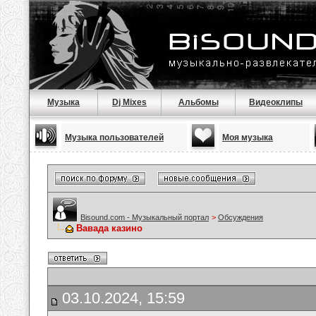
Музыка
Dj Mixes
Альбомы
Видеоклипы
Музыка пользователей
Моя музыка
Bisound.com - Музыкальный портал
>
Обсуждения
Вавада казино
03.10.2024, 15:59