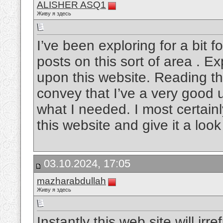
ALISHER ASQ1
Живу я здесь
I’ve been exploring for a bit fo
posts on this sort of area . Ex
upon this website. Reading th
convey that I’ve a very good 
what I needed. I most certainl
this website and give it a look
03.10.2024, 17:05
mazharabdullah
Живу я здесь
Instantly this web site will ir