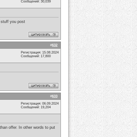
Сообщений: 30,039
 stuff you post
#
632
Регистрация: 15.08.2024
Сообщений: 17,800
#
633
Регистрация: 06.09.2024
Сообщений: 19,204
an offer. In other words to put