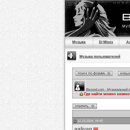
Музыка
Dj Mixes
А
Музыка пользователей
Bisound.com - Музыкальный 
Где найти можно казино
12.10.2024, 19:40
aaliyan