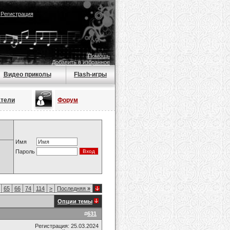
|
Регистрация
Помощь
Добавить в избранное
Видео приколы
Flash-игры
атели
Форум
Имя
Пароль
65
66
74
114
>
Последняя
»
Опции темы
#
631
Регистрация: 25.03.2024