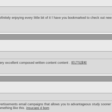
definitely enjoying every little bit of it I have you bookmarked to check out new
very excellent composed written content content .
IELTS課程
vertisements email campaigns that allows you to advantageous study sooner th
omething like this.
insucaps é bom