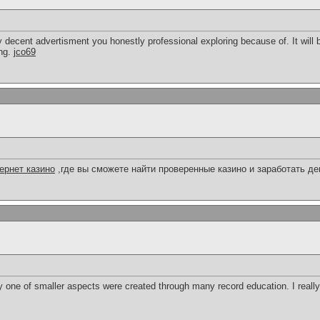
ruly decent advertisment you honestly professional exploring because of. It will
ing.
jco69
ернет казино
,где вы сможете найти проверенные казино и заработать де
ery one of smaller aspects were created through many record education. I really 