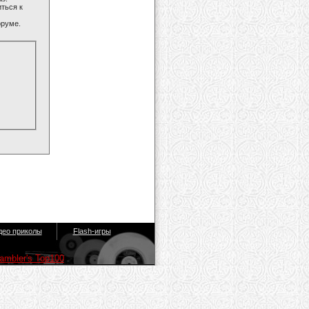
ться к
оруме.
део приколы
Flash-игры