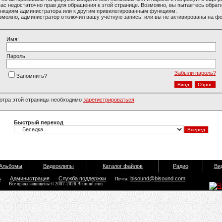
вас недостаточно прав для обращения к этой странице. Возможно, вы пытаетесь обрати
нкциям администратора или к другим привилегированным функциям.
зможно, администратор отключил вашу учётную запись, или вы не активированы на ф
Имя:
Пароль:
Забыли пароль?
Запомнить?
отра этой страницы необходимо
зарегистрироваться
.
Быстрый переход
Альбомы
Видеоклипы
Каталог файлов
Радио
Ви
ь
Администрация
Служба поддержки
bisound@bisound.com
Почта:
Все права защищены © 2007-2026 Bisound.com