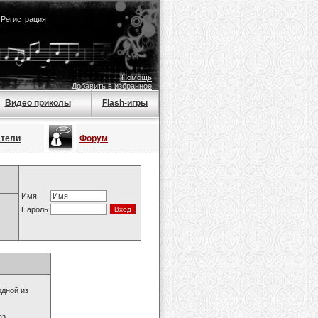
|
Регистрация
Помощь
Добавить в избранное
Видео приколы
Flash-игры
атели
Форум
Имя
Пароль
одной из
з.