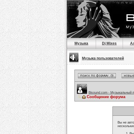
Музыка
Dj Mixes
А
Музыка пользователей
Bisound.com - Музыкальный 
Сообщение форума
Вы не авто
нескольки
Вы