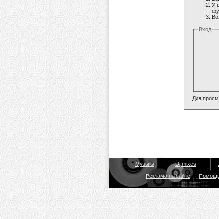
У 
фу
Во
Вход
Для просм
Музыка
Dj mixes
Реклама на сайте
Помощ