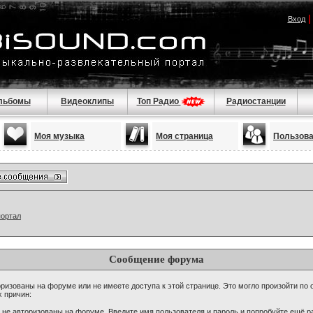
Вход
льбомы
Видеоклипы
Топ Радио
Радиостанции
Моя музыка
Моя страница
Пользов
портал
Сообщение форума
ризованы на форуме или не имеете доступа к этой странице. Это могло произойти по 
х причин:
 не авторизованы на форуме. Введите имя пользователя и пароль и попробуйте ещё ра