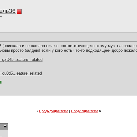
ель36
ок
й (поискала и не нашлаа ничего соответствующего этому муз. направле
новы просто балдею! если у кого есть что-то подходящее- добро пожал
=gxD45...eature=related
=cu0d5...eature=related
!!
«
Предыдущая тема
|
Следующая тема
»