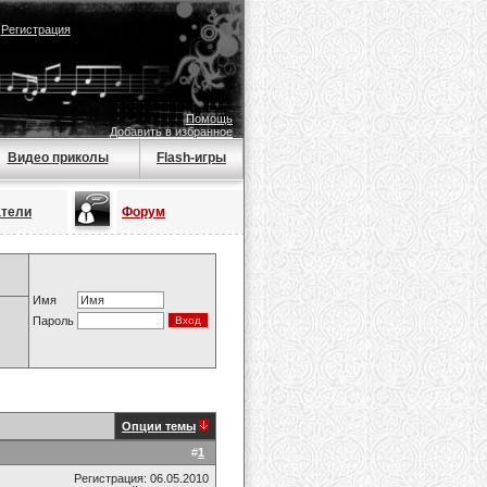
|
Регистрация
Помощь
Добавить в избранное
Видео приколы
Flash-игры
атели
Форум
Имя
Пароль
Опции темы
#
1
Регистрация: 06.05.2010