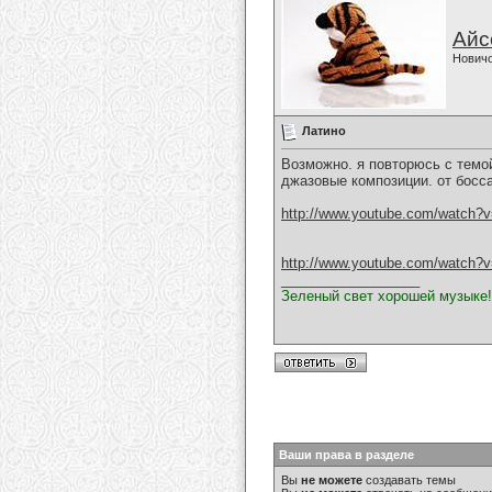
Айс
Нович
Латино
Возможно. я повторюсь с темо
джазовые композиции. от босса
http://www.youtube.com/watch?v
http://www.youtube.com/watch?v
__________________
Зеленый свет хорошей музыке!
Ваши права в разделе
Вы
не можете
создавать темы