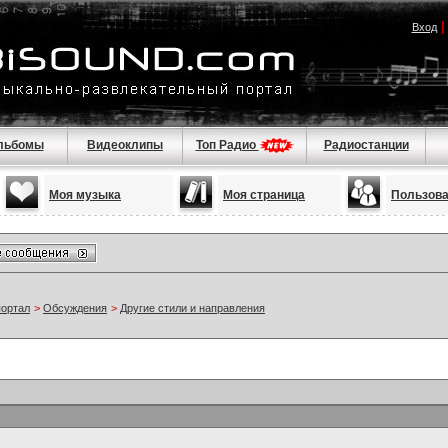
Вход
льбомы
Видеоклипы
Топ Радио
Радиостанции
Моя музыка
Моя страница
Пользов
портал
>
Обсуждения
>
Другие стили и направления