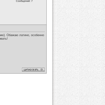
Сообщений: 7
нию). Обажаю латино, особенно
овать!