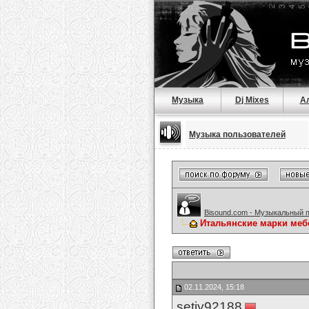
Музыка
Dj Mixes
А
Музыка пользователей
Bisound.com - Музыкальный 
Итальянские марки меб
02.11.2024, 15:18
setiy92188