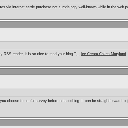
sites via internet settle purchase not surprisingly well-known while in the web 
RSS reader, it is so nice to read your blog.`”,;;
Ice Cream Cakes Maryland
you choose to useful survey before establishing. It can be straightforward to j