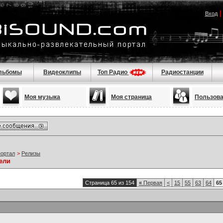
Вход
льбомы
Видеоклипы
Топ Радио
Радиостанции
Моя музыка
Моя страница
Пользов
портал
>
Релизы
ели
Страница 65 из 154
«
Первая
<
15
55
63
64
65