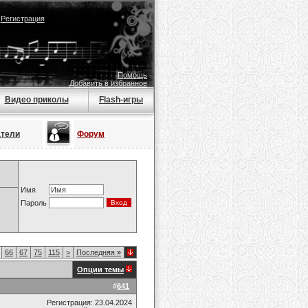
|
Регистрация
Помощь
Добавить в избранное
Видео приколы
Flash-игры
атели
Форум
Имя
Пароль
66
67
75
115
>
Последняя
»
Опции темы
#
641
Регистрация: 23.04.2024