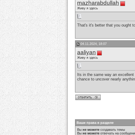
mazharabdullah
Живу я здесь
That's it's better that you ought
04.11.2024, 18:07
aaliyan
Живу я здесь
Its in the same way an excellent w
chance to uncover nearly anythi
Ваши права в разделе
Вы
не можете
создавать темы
Вы
не можете
отвечать на сообщен