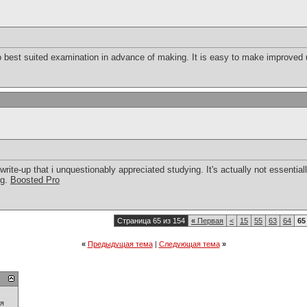
 to best suited examination in advance of making. It is easy to make improved
rite-up that i unquestionably appreciated studying. It's actually not essential
ng.
Boosted Pro
Страница 65 из 154
«
Первая
<
15
55
63
64
65
«
Предыдущая тема
|
Следующая тема
»
ия