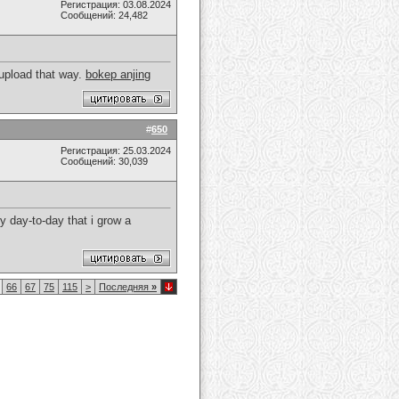
Регистрация: 03.08.2024
Сообщений: 24,482
 upload that way.
bokep anjing
#
650
Регистрация: 25.03.2024
Сообщений: 30,039
ly day-to-day that i grow a
66
67
75
115
>
Последняя
»