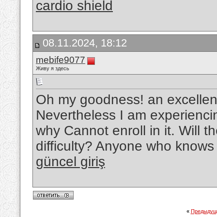
cardio shield
08.11.2024, 18:12
mebife9077
Живу я здесь
Oh my goodness! an excellen
Nevertheless I am experiencin
why Cannot enroll in it. Will t
difficulty? Anyone who knows
güncel giriş
«
Предыдущ