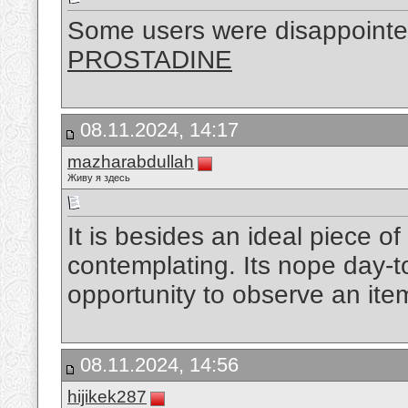
Some users were disappointed
PROSTADINE
08.11.2024, 14:17
mazharabdullah
Живу я здесь
It is besides an ideal piece of
contemplating. Its nope day-to
opportunity to observe an ite
08.11.2024, 14:56
hijikek287