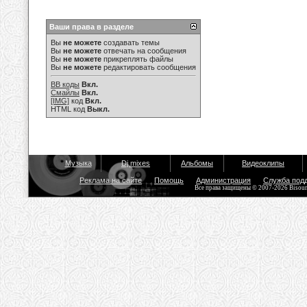
Ваши права в разделе
Вы
не можете
создавать темы
Вы
не можете
отвечать на сообщения
Вы
не можете
прикреплять файлы
Вы
не можете
редактировать сообщения
BB коды
Вкл.
Смайлы
Вкл.
[IMG]
код
Вкл.
HTML код
Выкл.
Музыка
Dj mixes
Альбомы
Видеоклипы
Реклама на сайте
Помощь
Администрация
Служба под
Все права защищены © 2007-2026 Bisou