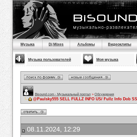
Музыка
Dj Mixes
Альбомы
Видеоклипы
Музыка пользователей
Моя музыка
Bisound.com - Музыкальный портал
>
Обсуждения
@Paulsky555 SELL FULLZ INFO US/ Fullz Info Dob
08.11.2024, 12:29