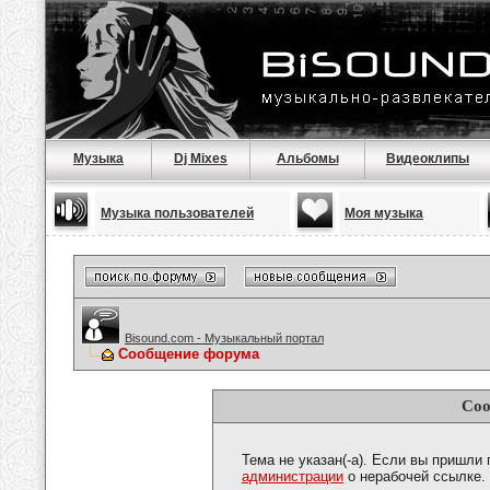
Музыка
Dj Mixes
Альбомы
Видеоклипы
Музыка пользователей
Моя музыка
Bisound.com - Музыкальный портал
Сообщение форума
Соо
Тема не указан(-а). Если вы пришли
администрации
о нерабочей ссылке.