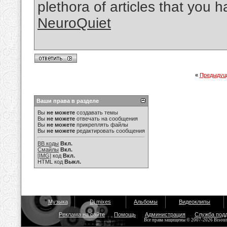
plethora of articles that you
NeuroQuiet
«
Предыдущ
Ваши права в разделе
Вы
не можете
создавать темы
Вы
не можете
отвечать на сообщения
Вы
не можете
прикреплять файлы
Вы
не можете
редактировать сообщения
BB коды
Вкл.
Смайлы
Вкл.
[IMG]
код
Вкл.
HTML код
Выкл.
Музыка
Dj mixes
Альбомы
Видеоклипы
Реклама на сайте
Помощь
Администрация
Служба под
Все права защищены © 2007-2026 Bisou