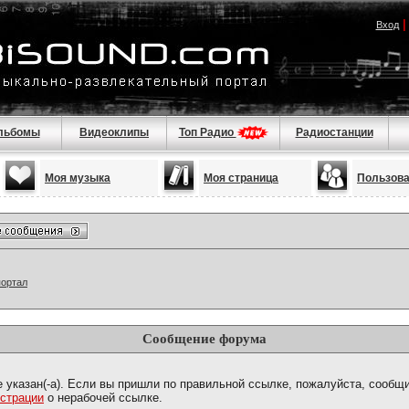
Вход
льбомы
Видеоклипы
Топ Радио
Радиостанции
Моя музыка
Моя страница
Пользов
портал
Сообщение форума
е указан(-а). Если вы пришли по правильной ссылке, пожалуйста, сообщ
страции
о нерабочей ссылке.