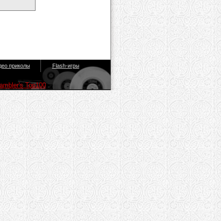
део приколы
Flash-игры