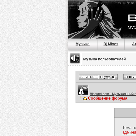
Музыка
Dj Mixes
А
Музыка пользователей
Bisound.com - Музыкальный 
Сообщение форума
Тема н
админи