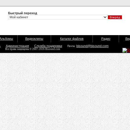
Быстрый переход
Альбомы
Видеоклипы
Каталог файлов
Радио
Ви
ь
Администрация
Служба поддержки
bisound@bisound.com
Почта:
Все права защищены © 2007-2026 Bisound.com