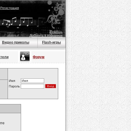
|
Регистрация
Помощь
Добавить в избранное
Видео приколы
Flash-игры
атели
Форум
Имя
Пароль
ите