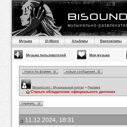
Музыка
Dj Mixes
Альбомы
Видеоклипы
Музыка пользователей
Моя музыка
Bisound.com - Музыкальный портал
>
Реклама
Станьте обладателем официального диплома
11.12.2024, 18:31