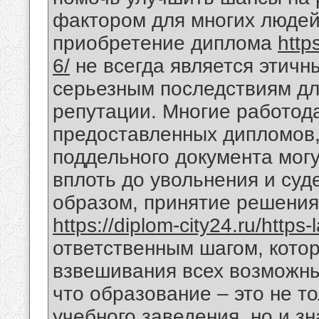
фактором для многих людей.
приобретение диплома
http
6/
не всегда является этичн
серьезным последствиям для
репутации. Многие работод
предоставленных дипломов,
поддельного документа мог
вплоть до увольнения и суд
образом, принятие решения
https://diplom-city24.ru/https-
ответственным шагом, кото
взвешивания всех возможны
что образование – это не т
учебного заведения, но и зн