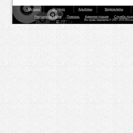
Музыка
Dj mixes
Альбомы
Видеоклипы
Реклама на сайте
Помощь
Администрация
Служба под
Все права защищены © 2007-2026 Bisou