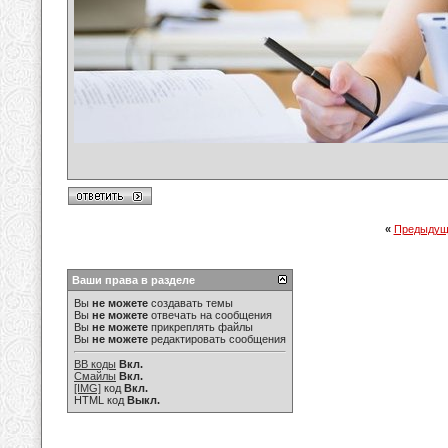
«
Предыдущ
Ваши права в разделе
Вы
не можете
создавать темы
Вы
не можете
отвечать на сообщения
Вы
не можете
прикреплять файлы
Вы
не можете
редактировать сообщения
BB коды
Вкл.
Смайлы
Вкл.
[IMG]
код
Вкл.
HTML код
Выкл.