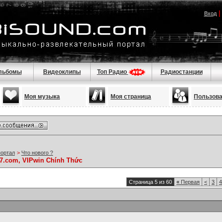
Вход
льбомы
Видеоклипы
Топ Радио
Радиостанции
Моя музыка
Моя страница
Пользов
портал
>
Что нового ?
77.com, VIPwin Chính Thức
Страница 5 из 60
«
Первая
<
3
4