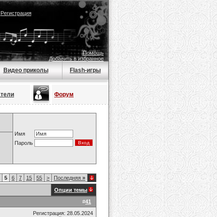
|
Регистрация
Помощь
Добавить в избранное
Видео приколы
Flash-игры
атели
Форум
Имя
Пароль
5
6
7
15
55
>
Последняя
»
Опции темы
#
41
Регистрация: 28.05.2024