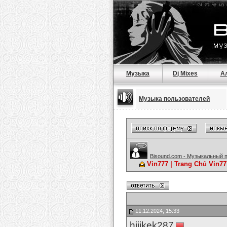
Музыка
Dj Mixes
А
Музыка пользователей
Bisound.com - Музыкальный 
Vin777 | Trang Chủ Vin7
11.12.2024, 15:33
hijikek287