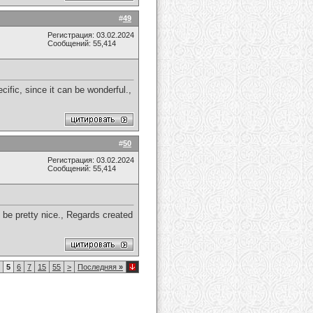
#
49
Регистрация: 03.02.2024
Сообщений: 55,414
cific, since it can be wonderful.,
#
50
Регистрация: 03.02.2024
Сообщений: 55,414
n be pretty nice., Regards created
5
6
7
15
55
>
Последняя
»