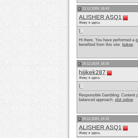
13.12.2024, 16:43
ALISHER ASQ1
Живу я здесь
Hi there, You have performed a gr
benefited from this site.
bokep
19.12.2024, 18:25
hijikek287
Живу я здесь
Responsible Gambling: Content pro
balanced approach.
slot online
29.12.2024, 15:33
ALISHER ASQ1
Живу я здесь