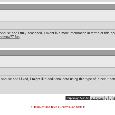
 spouse and i truly seasoned, I might like more information in terms of this spe
inomcw77.fun
spouse and i liked, I might like additional data using this type of, since it ca
Страница 5 из 60
«
Первая
<
3
4
«
Предыдущая тема
|
Следующая тема
»