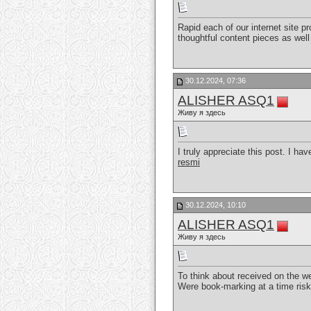
Rapid each of our internet site p
thoughtful content pieces as we
30.12.2024, 07:36
ALISHER ASQ1
Живу я здесь
I truly appreciate this post. I h
resmi
30.12.2024, 10:10
ALISHER ASQ1
Живу я здесь
To think about received on the we
Were book-marking at a time risk-