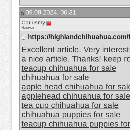
09.08.2024, 06:31
Carlusmy
Новичок
https://highlandchihuahua.com/
Excellent article. Very interes
a nice article. Thanks! keep r
teacup chihuahua for sale
chihuahua for sale
apple head chihuahua for sal
applehead chihuahua for sal
tea cup chihuahua for sale
chihuahua puppies for sale
teacup chihuahua puppies for