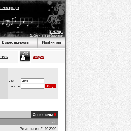
|
Регистрация
Помощь
Добавить в избранное
Видео приколы
Flash-игры
атели
Форум
Имя
Пароль
Опции темы
#
1
Регистрация: 21.10.2020