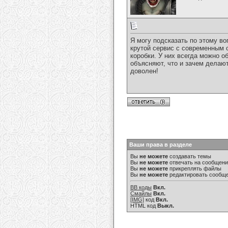
Я могу подсказать по этому во
крутой сервис с современным 
коробки. У них всегда можно о
объясняют, что и зачем делают
доволен!
Ваши права в разделе
Вы
не можете
создавать темы
Вы
не можете
отвечать на сообщен
Вы
не можете
прикреплять файлы
Вы
не можете
редактировать сообщ
BB коды
Вкл.
Смайлы
Вкл.
[IMG]
код
Вкл.
HTML код
Выкл.