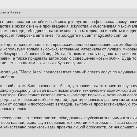
лей в Киеве
в г. Киев предлагает обширный спектр услуг по профессиональному тюн
дства в эксклюзивные произведения искусства и обеспечивая максима
ном подходе, объединяя высокое качество материалов и работы с инд
тересует
тонировка авто киев
, то заходите на сайт magicauto.com.ua
ей деятельности являются профессиональное оклеивание автомобилей 
ы используем только высококачественные материалы от лучших мировы
и безупречный внешний вид. Это даёт возможность создавать оригинал
рапин, а также придавать автомобилю совершенно новый облик. Будь то
ытие – мы воплотим в жизнь любую вашу идею.
изоляции, "Magic Auto" предоставляет полный спектр услуг по улучшен
омобиля:
ите свой автомобиль в концертный зал, установив высококачественную 
конфигурацию, учитывая ваши пожелания и технические возможности ав
го обзора: Обеспечьте безопасность и комфорт парковки, установив сов
 предлагаем широкий выбор моделей, адаптированных к различным авто
алон от солнца и посторонних взглядов, выполнив профессиональную тон
енных пленок.
рофессиональных специалистов, обладающих глубокими знаниями и знач
свои навыки, используя новейшие технологии и материалы. Наша совр
ам качественно реализовывать проекты любой сложности, от небольших