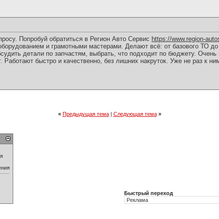
просу. Попробуй обратиться в Регион Авто Сервис
https://www.region-auto
оборудованием и грамотными мастерами. Делают всё: от базового ТО до
бсудить детали по запчастям, выбрать, что подходит по бюджету. Очень
. Работают быстро и качественно, без лишних накруток. Уже не раз к ни
«
Предыдущая тема
|
Следующая тема
»
ия
ения
Быстрый переход