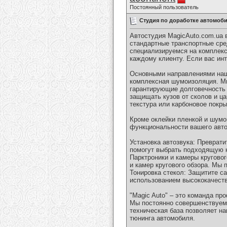
Постоянный пользователь
Студия по доработке автомоби
Автостудия MagicAuto.com.ua 
стандартные транспортные сре
специализируемся на комплекс
каждому клиенту. Если вас ин
Основными направлениями наш
комплексная шумоизоляция. М
гарантирующие долговечность 
защищать кузов от сколов и ца
текстура или карбоновое покр
Кроме оклейки пленкой и шумо
функциональности вашего авт
Установка автозвука: Преврат
помогут выбрать подходящую 
Парктроники и камеры кругово
и камер кругового обзора. Мы
Тонировка стекол: Защитите с
использованием высококачеств
"Magic Auto" – это команда п
Мы постоянно совершенствуем 
техническая база позволяет н
тюнинга автомобиля.