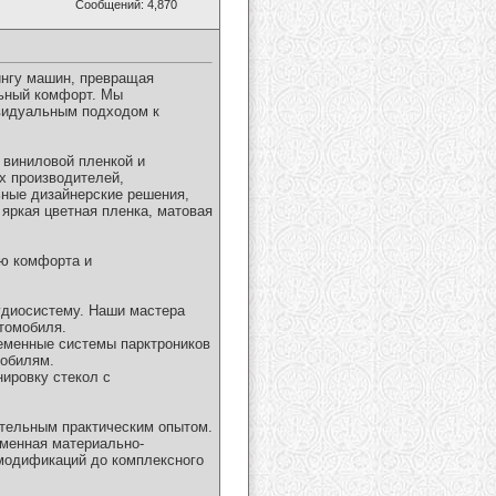
Сообщений: 4,870
ингу машин, превращая
льный комфорт. Мы
ивидуальным подходом к
виниловой пленкой и
х производителей,
ьные дизайнерские решения,
 яркая цветная пленка, матовая
ию комфорта и
аудиосистему. Наши мастера
томобиля.
ременные системы парктроников
мобилям.
ировку стекол с
ительным практическим опытом.
еменная материально-
 модификаций до комплексного