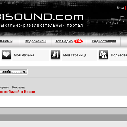
Вход
льбомы
Видеоклипы
Топ Радио
Радиостанции
Моя музыка
Моя страница
Пользов
портал
>
Реклама
втомобилей в Киеве