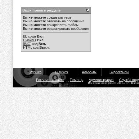
Ваши права в разделе
Вы
не можете
создавать темы
Вы
не можете
отвечать на сообщения
Вы
не можете
прикреплять файлы
Вы
не можете
редактировать сообщения
BB коды
Вкл.
Смайлы
Вкл.
[IMG]
код
Вкл.
HTML код
Выкл.
Музыка
Dj mixes
Альбомы
Видеоклипы
Реклама на сайте
Помощь
Администрация
Служба под
Все права защищены © 2007-2026 Bisou