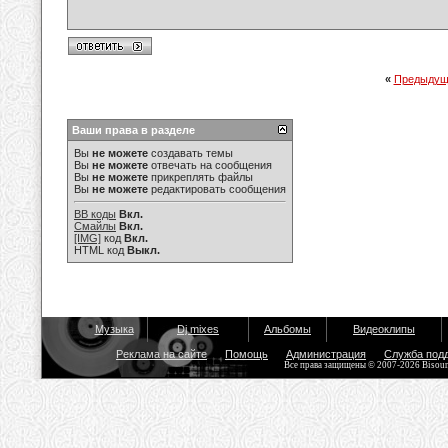
«
Предыдущ
Ваши права в разделе
Вы
не можете
создавать темы
Вы
не можете
отвечать на сообщения
Вы
не можете
прикреплять файлы
Вы
не можете
редактировать сообщения
BB коды
Вкл.
Смайлы
Вкл.
[IMG]
код
Вкл.
HTML код
Выкл.
Музыка
Dj mixes
Альбомы
Видеоклипы
Реклама на сайте
Помощь
Администрация
Служба под
Все права защищены © 2007-2026 Bisou