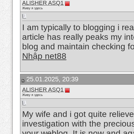
ALISHER ASQ1
Живу я здесь
I am typically to blogging i rea
article has really peaks my i
blog and maintain checking f
Nhập net88
25.01.2025, 20:39
ALISHER ASQ1
Живу я здесь
My wife and i got quite relieve
investigation with the preci
your weblog. It is now and aga