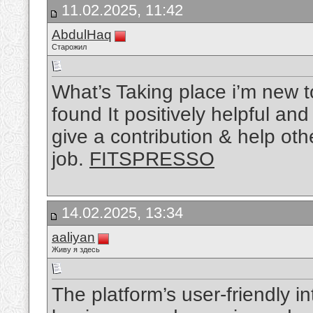
11.02.2025, 11:42
AbdulHaq
Старожил
What’s Taking place i’m new to
found It positively helpful an
give a contribution & help oth
job.
FITSPRESSO
14.02.2025, 13:34
aaliyan
Живу я здесь
The platform’s user-friendly i