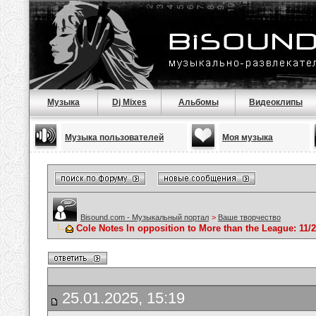
Музыка
Dj Mixes
Альбомы
Видеоклипы
Музыка пользователей
Моя музыка
Bisound.com - Музыкальный портал
>
Ваше творчество
Cole Notes In opposition to More than the League: 11/2
25.01.2025, 15:19