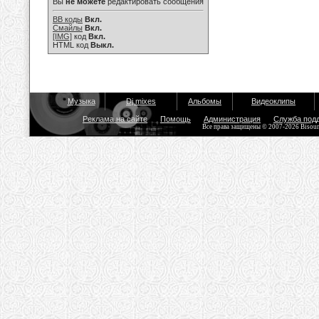
Вы
не можете
редактировать сообщения
BB коды
Вкл.
Смайлы
Вкл.
[IMG]
код
Вкл.
HTML код
Выкл.
Музыка
Dj mixes
Альбомы
Видеоклипы
Реклама на сайте
Помощь
Администрация
Служба под
Все права защищены © 2007-2026 Bisou