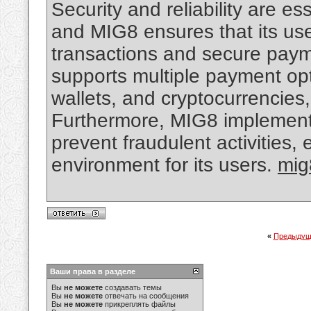
Security and reliability are es
and MIG8 ensures that its us
transactions and secure paym
supports multiple payment opti
wallets, and cryptocurrencies,
Furthermore, MIG8 implements 
prevent fraudulent activities,
environment for its users.
mig
«
Предыдущ
Ваши права в разделе
Вы
не можете
создавать темы
Вы
не можете
отвечать на сообщения
Вы
не можете
прикреплять файлы