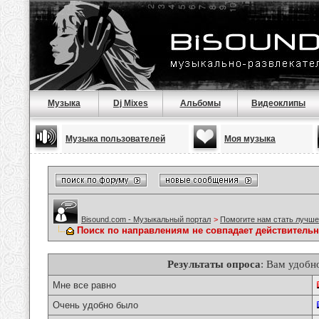
Музыка
Dj Mixes
Альбомы
Видеоклипы
Музыка пользователей
Моя музыка
Bisound.com - Музыкальный портал
>
Помогите нам стать лучше
Поиск по направлениям не совпадает действитель
Результаты опроса
: Вам удобн
Мне все равно
Очень удобно было