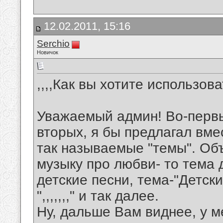
12.02.2011, 15:16
Serchio
Новичок
,,,,Как вы хотите использова
Уважаемый админ! Во-первых
вторых, я бы предлагал вме
так называемые "темы". Об
музыку про любви- то тема
детские песни, тема-"Детски
",,,,,,," и так далее.
Ну, дальше Вам виднее, у м