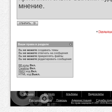
мнение.
«
Предыдущ
Ваши права в разделе
Вы
не можете
создавать темы
Вы
не можете
отвечать на сообщения
Вы
не можете
прикреплять файлы
Вы
не можете
редактировать сообщения
BB коды
Вкл.
Смайлы
Вкл.
[IMG]
код
Вкл.
HTML код
Выкл.
Музыка
Dj mixes
Альбомы
Видеоклипы
Реклама на сайте
Помощь
Администрация
Служба под
Все права защищены © 2007-2026 Bisou