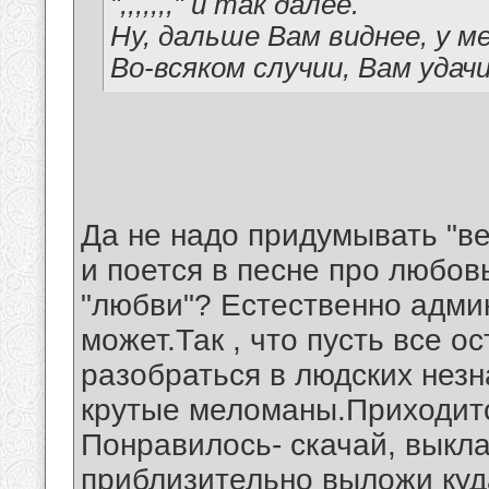
",,,,,,," и так далее.
Ну, дальше Вам виднее, у 
Во-всяком случии, Вам удачи!
Да не надо придумывать "ве
и поется в песне про любовь
"любви"? Естественно админ
может.Так , что пусть все о
разобраться в людских незн
крутые меломаны.Приходитс
Понравилось- скачай, выкл
приблизительно выложи куда