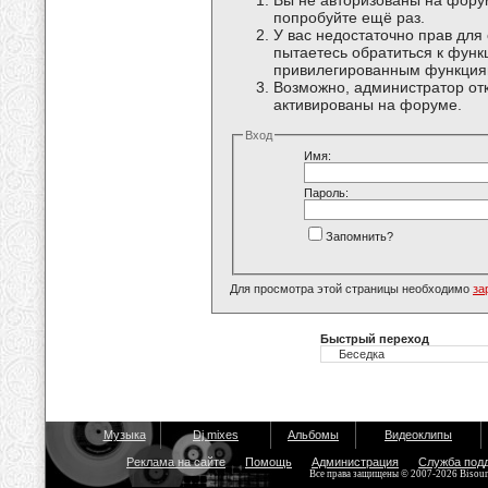
Вы не авторизованы на форум
попробуйте ещё раз.
У вас недостаточно прав для
пытаетесь обратиться к функ
привилегированным функция
Возможно, администратор отк
активированы на форуме.
Вход
Имя:
Пароль:
Запомнить?
Для просмотра этой страницы необходимо
за
Быстрый переход
Музыка
Dj mixes
Альбомы
Видеоклипы
Реклама на сайте
Помощь
Администрация
Служба под
Все права защищены © 2007-2026 Bisou