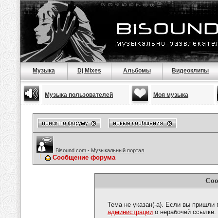
Музыка
Dj Mixes
Альбомы
Видеоклипы
Музыка пользователей
Моя музыка
Bisound.com - Музыкальный портал
Сообщение форума
Соо
Тема не указан(-а). Если вы пришли
администрации
о нерабочей ссылке.