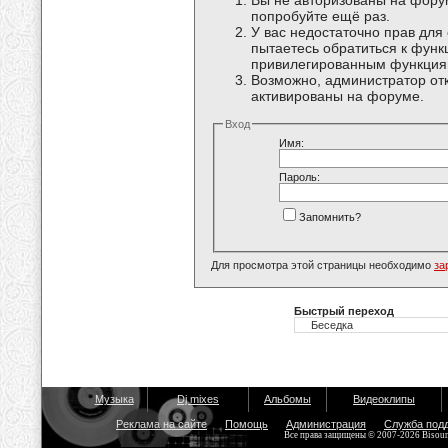
Вы не авторизованы на форум
попробуйте ещё раз.
У вас недостаточно прав для
пытаетесь обратиться к функ
привилегированным функция
Возможно, администратор отк
активированы на форуме.
Вход
Имя:
Пароль:
Запомнить?
Для просмотра этой страницы необходимо
за
Быстрый переход
Музыка
Dj mixes
Альбомы
Видеоклипы
Реклама на сайте
Помощь
Администрация
Служба под
Все права защищены © 2007-2026 Bisou