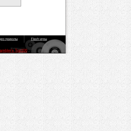
део приколы
Flash-игры