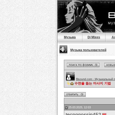
Музыка
Dj Mixes
А
Музыка пользователей
Bisound.com - Музыкальный 
수면을 돕는 마사지 기법
25.03.2025, 12:03
tecnggossip452