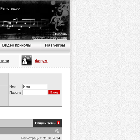
|
Регистрация
Помощь
Добавить в избранное
Видео приколы
Flash-игры
атели
Форум
Имя
Пароль
Опции темы
#
1
Регистрация: 31.01.2024