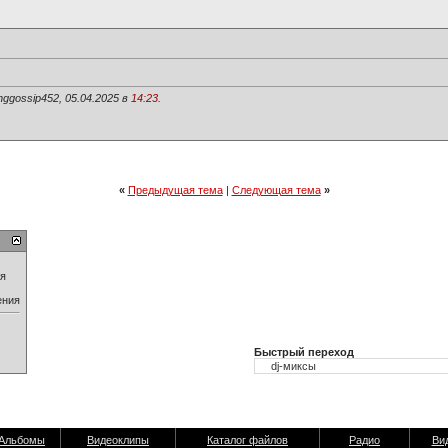
ggossip452, 05.04.2025 в
14:23
.
«
Предыдущая тема
|
Следующая тема
»
ия
ения
Быстрый переход
Альбомы
Видеоклипы
Каталог файлов
Радио
Ви