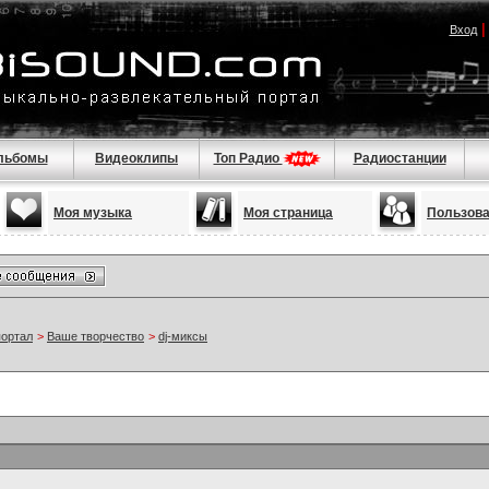
Вход
льбомы
Видеоклипы
Топ Радио
Радиостанции
Моя музыка
Моя страница
Пользов
портал
>
Ваше творчество
>
dj-миксы