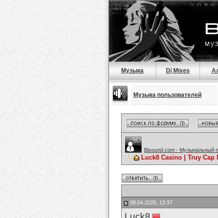
Музыка
Dj Mixes
А
Музыка пользователей
Bisound.com - Музыкальный 
Luck8 Casino | Truy Cap 
08.04.2025, 13:37
Luck8