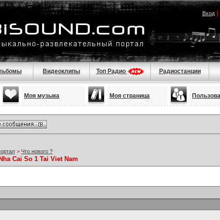
Вход
льбомы
Видеоклипы
Топ Радио
Радиостанции
Моя музыка
Моя страница
Пользов
портал
>
Что нового ?
Nha Cai So 1 Tai Viet Nam