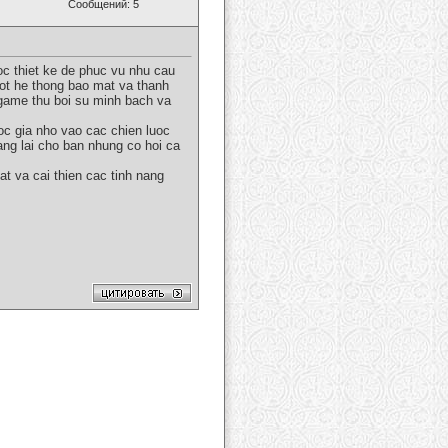
Сообщений: 5
oc thiet ke de phuc vu nhu cau
mot he thong bao mat va thanh
 game thu boi su minh bach va
oc gia nho vao cac chien luoc
ang lai cho ban nhung co hoi ca
t va cai thien cac tinh nang