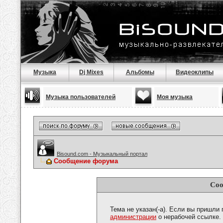
Музыка
Dj Mixes
Альбомы
Видеоклипы
Музыка пользователей
Моя музыка
Bisound.com - Музыкальный портал
Сообщение форума
Соо
Тема не указан(-а). Если вы пришли
администрации
о нерабочей ссылке.