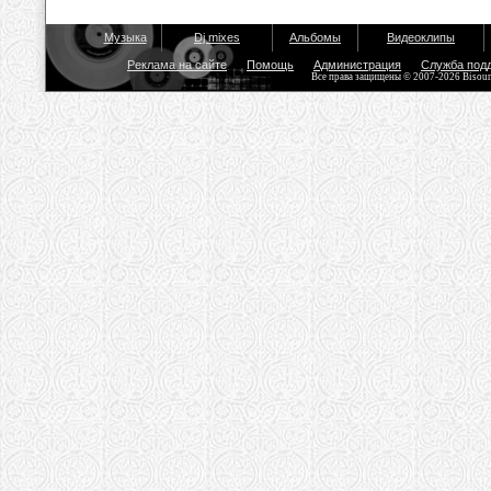
Музыка
Dj mixes
Альбомы
Видеоклипы
Реклама на сайте
Помощь
Администрация
Служба под
Все права защищены © 2007-2026 Bisou