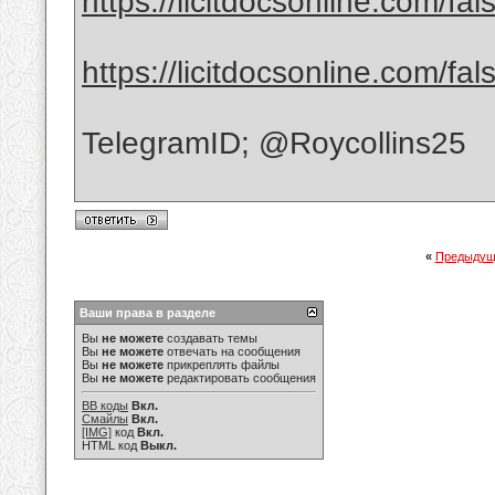
https://licitdocsonline.com/fal
https://licitdocsonline.com/fal
TelegramID; @Roycollins25
«
Предыдущ
Ваши права в разделе
Вы
не можете
создавать темы
Вы
не можете
отвечать на сообщения
Вы
не можете
прикреплять файлы
Вы
не можете
редактировать сообщения
BB коды
Вкл.
Смайлы
Вкл.
[IMG]
код
Вкл.
HTML код
Выкл.