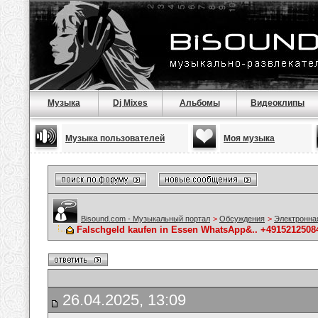
Музыка
Dj Mixes
Альбомы
Видеоклипы
Музыка пользователей
Моя музыка
Bisound.com - Музыкальный портал
>
Обсуждения
>
Электронна
Falschgeld kaufen in Essen WhatsApp&.. +49152125084
26.04.2025, 13:09