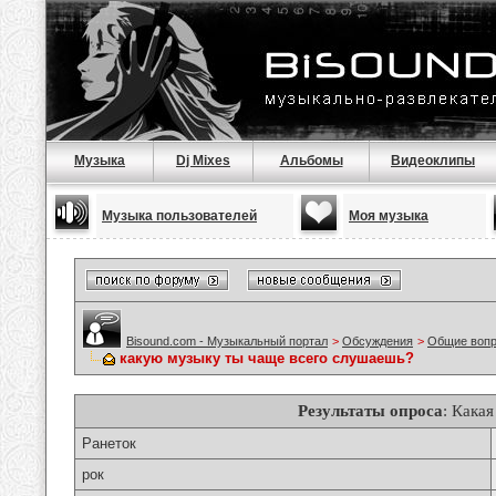
Музыка
Dj Mixes
Альбомы
Видеоклипы
Музыка пользователей
Моя музыка
Bisound.com - Музыкальный портал
>
Обсуждения
>
Общие воп
какую музыку ты чаще всего слушаешь?
Результаты опроса
: Кака
Ранеток
рок