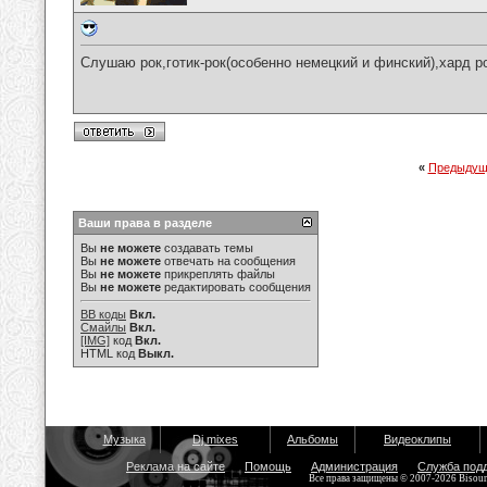
Слушаю рок,готик-рок(особенно немецкий и финский),хард ро
«
Предыдущ
Ваши права в разделе
Вы
не можете
создавать темы
Вы
не можете
отвечать на сообщения
Вы
не можете
прикреплять файлы
Вы
не можете
редактировать сообщения
BB коды
Вкл.
Смайлы
Вкл.
[IMG]
код
Вкл.
HTML код
Выкл.
Музыка
Dj mixes
Альбомы
Видеоклипы
Реклама на сайте
Помощь
Администрация
Служба под
Все права защищены © 2007-2026 Bisou