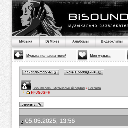
Музыка
Dj Mixes
Альбомы
Видеоклипы
Музыка пользователей
Моя музыка
Bisound.com - Музыкальный портал
>
Реклама
HFJGJGFH
05.05.2025, 13:56