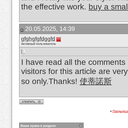
the effective work.
buy a smal
20.05.2025, 14:39
gfghgfgfdggfd
Активный пользователь
I have read all the comments
visitors for this article are ver
so only.Thanks!
使蒂諾斯
«
Предыдущ
Ваши права в разделе