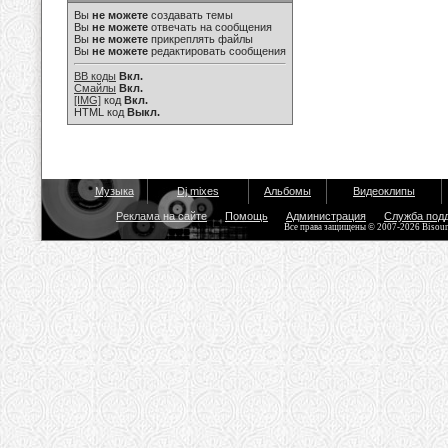
Вы
не можете
создавать темы
Вы
не можете
отвечать на сообщения
Вы
не можете
прикреплять файлы
Вы
не можете
редактировать сообщения
BB коды
Вкл.
Смайлы
Вкл.
[IMG]
код
Вкл.
HTML код
Выкл.
Музыка
Dj mixes
Альбомы
Видеоклипы
Реклама на сайте
Помощь
Администрация
Служба под
Все права защищены © 2007-2026 Bisou