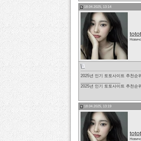
18.04.2025, 13:14
toto
Нович
2025년 인기 토토사이트 추천순
__________________
2025년 인기 토토사이트 추천순위는 
18.04.2025, 13:19
toto
Нович