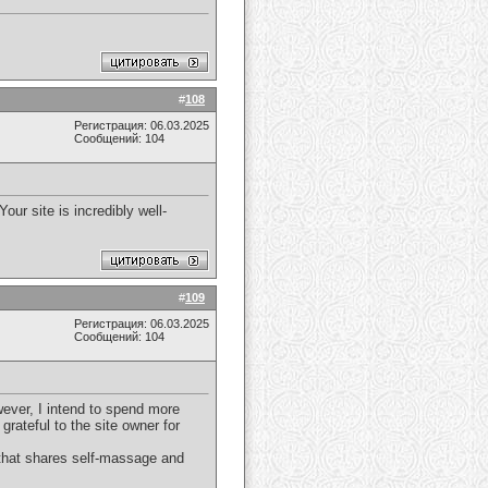
#
108
Регистрация: 06.03.2025
Сообщений: 104
our site is incredibly well-
#
109
Регистрация: 06.03.2025
Сообщений: 104
wever, I intend to spend more
 grateful to the site owner for
e that shares self-massage and