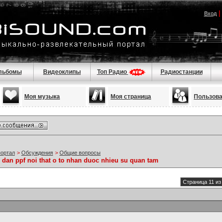
Вход
льбомы
Видеоклипы
Топ Радио
Радиостанции
Моя музыка
Моя страница
Пользов
портал
>
Обсуждения
>
Общие вопросы
dan ppf noi that o to nhan duoc nhieu su quan tam
Страница 11 из