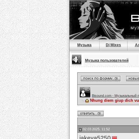
Музыка
Dj Mixes
А
Музыка пользователей
Bisound.com - Музыкальный 
Nhung diem giup dich vu 
02.03.2025, 11:52
jakeva5250