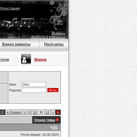
|
Регистрация
Помощь
Добавить в избранное
Видео приколы
Flash-игры
атели
Форум
Имя
Пароль
 12
«
Первая
<
9
10
11
12
>
Опции темы
#
101
Регистрация: 10.06.2024