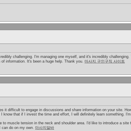
edibly challenging. I'm managing one myself, and it's incredibly challenging. Y
 of information. It's been a huge help. Thank you.
마사지 구인구직 사이트
 it difficult to engage in discussions and share information on your site. Ho
 I know that if I invest the time and effort, I will definitely learn something. I'm
 to muscle tension in the neck and shoulder area. I'd like to introduce a sit
 I can do on my own.
마사지알바