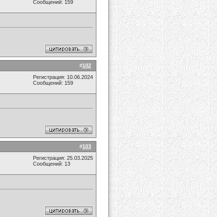
Сообщений: 159
#
102
Регистрация: 10.06.2024
Сообщений: 159
#
103
Регистрация: 25.03.2025
Сообщений: 13