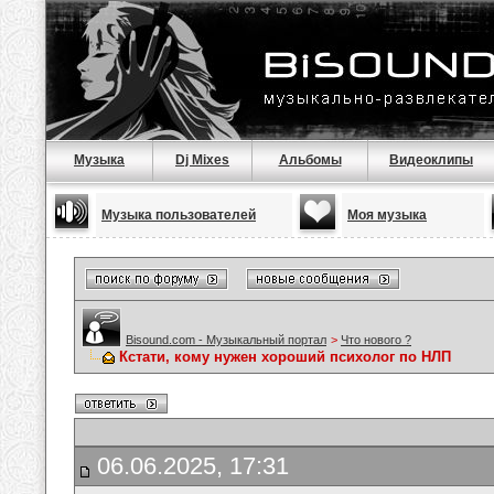
Музыка
Dj Mixes
Альбомы
Видеоклипы
Музыка пользователей
Моя музыка
Bisound.com - Музыкальный портал
>
Что нового ?
Кстати, кому нужен хороший психолог по НЛП
06.06.2025, 17:31