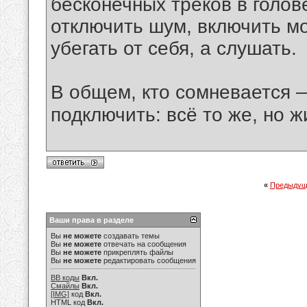
бесконечных треков в голов
отключить шум, включить моз
убегать от себя, а слушать.
В общем, кто сомневается — 
подключить: всё то же, но 
«
Предыдущ
Ваши права в разделе
Вы
не можете
создавать темы
Вы
не можете
отвечать на сообщения
Вы
не можете
прикреплять файлы
Вы
не можете
редактировать сообщения
BB коды
Вкл.
Смайлы
Вкл.
[IMG]
код
Вкл.
HTML код
Вкл.